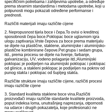
specifičnim potrebama i zahtjevima upotrebe, a određuje
prema stvarnim standardima i metodama upotrebe, koji u
potpunosti mogu pokazati određene performanse i
prednosti.
Različiti materijali imaju različite cijene
2. Nepropusnost tijela boce i čepa.To ovisi o kreditnoj
sposobnosti čepa boce.Poklopac boce uglavnom igra
ulogu zaptivanja.Vrste čepova za boce prema materijalu
se dijele na plastične, staklene, aluminijske i aluminijsko-
plastične kombinirane čepove.Pet grupa i sedam grupa,
itd., prema procesu se dijele na livenje, farbanje,
galvanizaciju, UV, vodeno polaganje itd.;Aluminijski
poklopac je podijeljen na aluminijski poklopac i poklopac
od glinice, a stakleni poklopac je podijeljen na pokrov od
punog stakla i poklopac od šupljeg stakla.
Različite strukture imaju različite cijene, različiti procesi
imaju različite cijene
3. Standard kvaliteta staklene boce vina.Različiti
proizvođači imaju različite standarde kvalitete proizvoda,
poput indeksa loma, unutrašnjeg naprezanja, otpornosti
na udarce i drugih pokazatelja, koje profesionalci ne