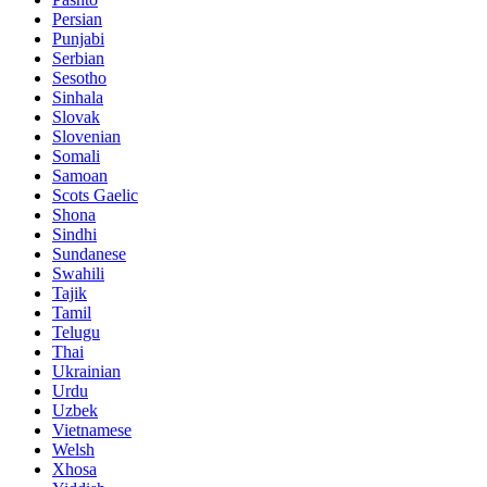
Persian
Punjabi
Serbian
Sesotho
Sinhala
Slovak
Slovenian
Somali
Samoan
Scots Gaelic
Shona
Sindhi
Sundanese
Swahili
Tajik
Tamil
Telugu
Thai
Ukrainian
Urdu
Uzbek
Vietnamese
Welsh
Xhosa