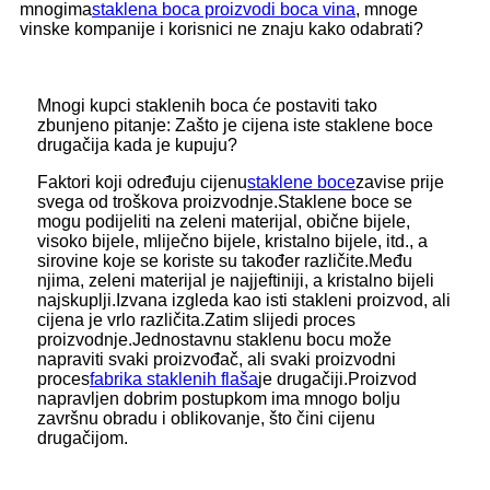
mnogima
staklena boca proizvodi boca vina
, mnoge
vinske kompanije i korisnici ne znaju kako odabrati?
Mnogi kupci staklenih boca će postaviti tako
zbunjeno pitanje: Zašto je cijena iste staklene boce
drugačija kada je kupuju?
Faktori koji određuju cijenu
staklene boce
zavise prije
svega od troškova proizvodnje.Staklene boce se
mogu podijeliti na zeleni materijal, obične bijele,
visoko bijele, mliječno bijele, kristalno bijele, itd., a
sirovine koje se koriste su također različite.Među
njima, zeleni materijal je najjeftiniji, a kristalno bijeli
najskuplji.Izvana izgleda kao isti stakleni proizvod, ali
cijena je vrlo različita.Zatim slijedi proces
proizvodnje.Jednostavnu staklenu bocu može
napraviti svaki proizvođač, ali svaki proizvodni
proces
fabrika staklenih flaša
je drugačiji.Proizvod
napravljen dobrim postupkom ima mnogo bolju
završnu obradu i oblikovanje, što čini cijenu
drugačijom.