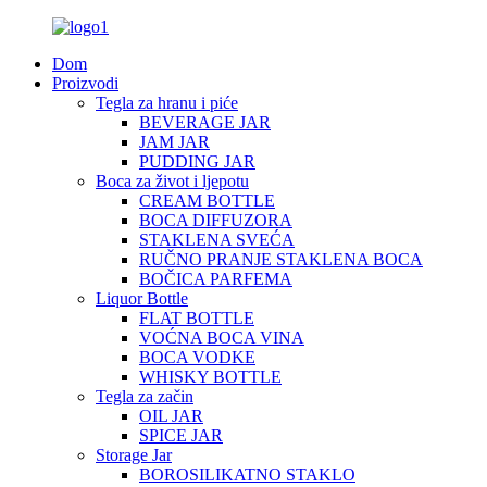
Dom
Proizvodi
Tegla za hranu i piće
BEVERAGE JAR
JAM JAR
PUDDING JAR
Boca za život i ljepotu
CREAM BOTTLE
BOCA DIFFUZORA
STAKLENA SVEĆA
RUČNO PRANJE STAKLENA BOCA
BOČICA PARFEMA
Liquor Bottle
FLAT BOTTLE
VOĆNA BOCA VINA
BOCA VODKE
WHISKY BOTTLE
Tegla za začin
OIL JAR
SPICE JAR
Storage Jar
BOROSILIKATNO STAKLO