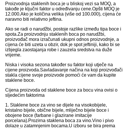
Proizvodnja staklenih boca je u bliskoj vezi sa MOQ, a
takođe je ključni faktor u određivanju cene.Opšti MOQ je
12.000.Ako je količina velika (više od 100.000), cijena će
naravno biti relativno jeftina.
Ako se radi o narudžbi, postoje razlike između tipa boce i
spota.Za proizvodnju staklenih boca po narudžbi,
proizvođač mora izračunati ukupni odnos proizvodnje, a
cijena će biti uzeta u obzir, dok je spot jeftiniji, kako bi se
izbjegla zaostajanja robe i zauzela sredstva na duže
vrijeme.
Niska i visoka sezona također su faktor koji utječe na
cijene proizvoda.Savladavanje načina na koji proizvođači
stakla cijene svoje proizvode pomoći će vam da kupite
staklene boce.
Cijena proizvoda od staklene boce za bocu vina ovisi o
sljedećim faktorima
1. Staklene boce za vino se dijele na visokobijele,
kristalno bijele, obične bijele, mliječno bijele boce i
obojene boce (farbane i glazirane imitacije
porcelana).Prozirna staklena boca za vino.Vino i pivo
dolaze u zatamnjenim bocama.U izboru se bira prema