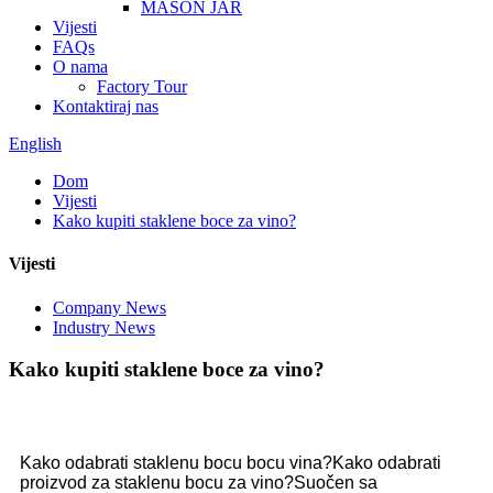
MASON JAR
Vijesti
FAQs
O nama
Factory Tour
Kontaktiraj nas
English
Dom
Vijesti
Kako kupiti staklene boce za vino?
Vijesti
Company News
Industry News
Kako kupiti staklene boce za vino?
Kako odabrati staklenu bocu bocu vina?Kako odabrati
proizvod za staklenu bocu za vino?Suočen sa