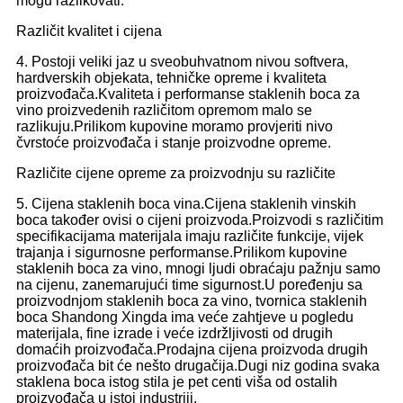
mogu razlikovati.
Različit kvalitet i cijena
4. Postoji veliki jaz u sveobuhvatnom nivou softvera,
hardverskih objekata, tehničke opreme i kvaliteta
proizvođača.Kvaliteta i performanse staklenih boca za
vino proizvedenih različitom opremom malo se
razlikuju.Prilikom kupovine moramo provjeriti nivo
čvrstoće proizvođača i stanje proizvodne opreme.
Različite cijene opreme za proizvodnju su različite
5. Cijena staklenih boca vina.Cijena staklenih vinskih
boca također ovisi o cijeni proizvoda.Proizvodi s različitim
specifikacijama materijala imaju različite funkcije, vijek
trajanja i sigurnosne performanse.Prilikom kupovine
staklenih boca za vino, mnogi ljudi obraćaju pažnju samo
na cijenu, zanemarujući time sigurnost.U poređenju sa
proizvodnjom staklenih boca za vino, tvornica staklenih
boca Shandong Xingda ima veće zahtjeve u pogledu
materijala, fine izrade i veće izdržljivosti od drugih
domaćih proizvođača.Prodajna cijena proizvoda drugih
proizvođača bit će nešto drugačija.Dugi niz godina svaka
staklena boca istog stila je pet centi viša od ostalih
proizvođača u istoj industriji.