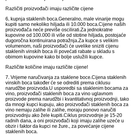
Različiti proizvođači imaju različite cijene
6, kupnja staklenih boca.Generalno, male vinarije mogu
kupiti samo nekoliko hiljada ili 10.000 boca.Cijene naših
proizvođača neće previše oscilirati.Za jednokratne
kupovine od 100.000 ili više od stotine hiljada, postojaće
dugoročna kontinuirana potražnja.Za kupce s velikim
volumenom, naši proizvođači će uvelike sniziti cijenu
staklenih vinskih boca ili povećati rabate u skladu s
obimom kupovine kako bi bolje uslužili kupce.
Različite količine imaju različite cijene!
7. Vrijeme naručivanja za staklene boce.Cijena staklenih
vinskih boca također će se odrediti prema ciklusu
narudžbe proizvoda.U usporedbi sa staklenim bocama za
vino, proizvođači staklenih boca za vino uglavnom
proizvode prema narudžbi i kvantitativnoj proizvodnji, tako
da mnogi kupci kupuju, ako proizvođači staklenih boca za
vino nemaju zalihe ili zalihe, moraju ponovo naručiti
proizvodnju ako žele kupiti.Ciklus proizvodnje je 15-20
radnih dana, a oni proizvođači koji imaju zalihe uzeće u
obzir i faktor da kupci ne žure., za povećanje cijene
staklenih boca.