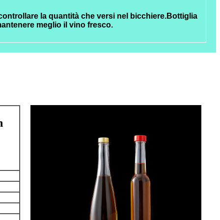
controllare la quantità che versi nel bicchiere.Bottiglia
antenere meglio il vino fresco.
n