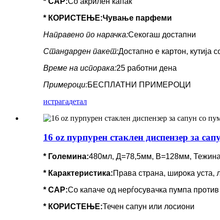
* CAP:
Со акрилен капак
* КОРИСТЕЊЕ:
Чување парфеми
Направено по нарачка:
Секогаш достапни
Стандарден пакет:
Достапно е картон, кутија 
Време на испорака:
25 работни дена
Примероци:
БЕСПЛАТНИ ПРИМЕРОЦИ
истрага
детал
16 oz пурпурен стаклен диспензер за сап
* Големина:
480мл, Д=78,5мм, В=128мм, Тежин
*
Карактеристика
:
Права страна, широка уста, 
* CAP:
Со капаче од нерѓосувачка пумпа против 
* КОРИСТЕЊЕ:
Течен сапун или лосиони