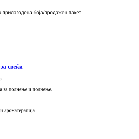
со прилагодена боја/продажен пакет.
за свеќи
р
на за полнење и полнење.
ли ароматерапија