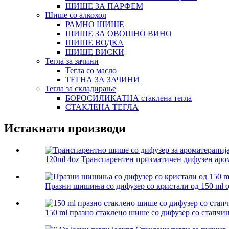
ШИШЕ ЗА ПАРФЕМ
Шише со алкохол
РАМНО ШИШЕ
ШИШЕ ЗА ОВОШНО ВИНО
ШИШЕ ВОДКА
ШИШЕ ВИСКИ
Тегла за зачини
Тегла со масло
ТЕГНА ЗА ЗАЧИНИ
Тегла за складирање
БОРОСИЛИКАТНА стаклена тегла
СТАКЛЕНА ТЕГЛА
Истакнати производи
120ml 4oz Транспарентен призматичен дифузен аром
Празни шишиња со дифузер со кристали од 150 ml о
150 ml празно стаклено шише со дифузер со стапчи