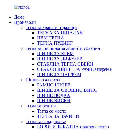
Дома
Производи
Тегла за храна и пијалоци
ТЕГНА ЗА ПИЈАЛАК
ЏЕМ ТЕГНА
ТЕГНА ПУДИНГ
Тегла за шишиња за живот и убавина
ШИШЕ ЗА КРЕМ
ШИШЕ ЗА ДИФУЗЕР
СТАКЛНА ТЕГНА СВЕЌИ
СТАКЛО ШИШЕ ЗА РАЧНО перење
ШИШЕ ЗА ПАРФЕМ
Шише со алкохол
РАМНО ШИШЕ
ШИШЕ ЗА ОВОШНО ВИНО
ШИШЕ ВОДКА
ШИШЕ ВИСКИ
Тегла за зачини
Тегла со масло
ТЕГНА ЗА ЗАЧИНИ
Тегла за складирање
БОРОСИЛИКАТНА стаклена тегла