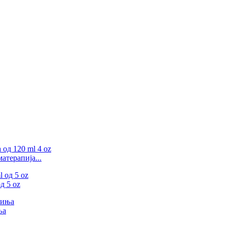
атерапија...
д 5 oz
ња