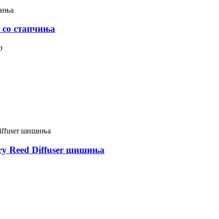
 со стапчиња
р
ry Reed Diffuser шишиња