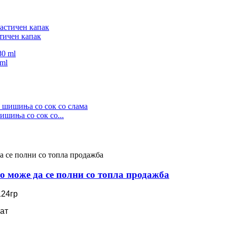
стичен капак
 ml
шиња со сок со...
о може да се полни со топла продажба
124гр
ат