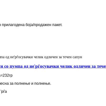
со прилагодена боја/продажен пакет.
ун со пумпа од не'рѓосувачки челик одличен за теч
а=232гр
лесна за полнење и полнење.
'рѓа