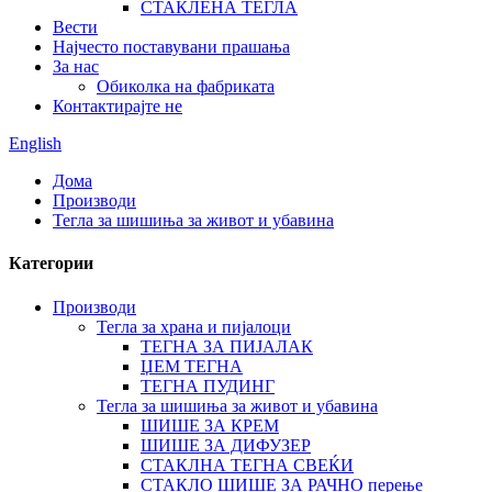
СТАКЛЕНА ТЕГЛА
Вести
Најчесто поставувани прашања
За нас
Обиколка на фабриката
Контактирајте не
English
Дома
Производи
Тегла за шишиња за живот и убавина
Категории
Производи
Тегла за храна и пијалоци
ТЕГНА ЗА ПИЈАЛАК
ЏЕМ ТЕГНА
ТЕГНА ПУДИНГ
Тегла за шишиња за живот и убавина
ШИШЕ ЗА КРЕМ
ШИШЕ ЗА ДИФУЗЕР
СТАКЛНА ТЕГНА СВЕЌИ
СТАКЛО ШИШЕ ЗА РАЧНО перење