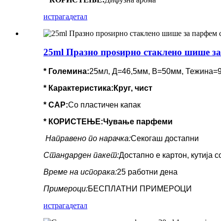
истрага
детал
25ml Празно проѕирно стаклено шише за
* Големина:
25мл, Д=46,5мм, В=50мм, Тежина=
*
Карактеристика:
Круг, чист
* CAP:
Со пластичен капак
* КОРИСТЕЊЕ:
Чување парфеми
Направено по нарачка:
Секогаш достапни
Стандарден пакет:
Достапно е картон, кутија 
Време на испорака:
25 работни дена
Примероци:
БЕСПЛАТНИ ПРИМЕРОЦИ
истрага
детал