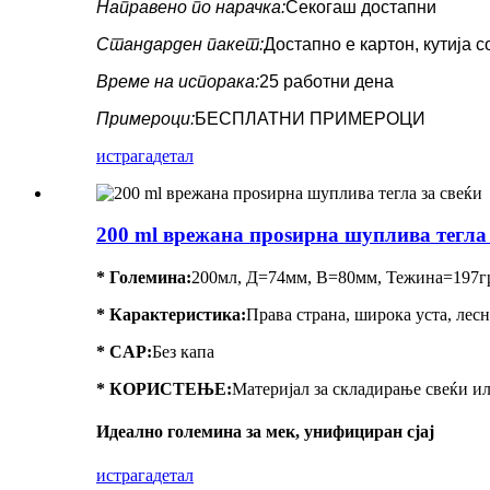
Направено по нарачка:
Секогаш достапни
Стандарден пакет:
Достапно е картон, кутија 
Време на испорака:
25 работни дена
Примероци:
БЕСПЛАТНИ ПРИМЕРОЦИ
истрага
детал
200 ml врежана проѕирна шуплива тегла 
* Големина:
200мл, Д=74мм, В=80мм, Тежина=197г
*
Карактеристика
:
Права страна, широка уста, лес
* CAP:
Без капа
* КОРИСТЕЊЕ:
Материјал за складирање свеќи и
Идеално големина за мек, унифициран сјај
истрага
детал