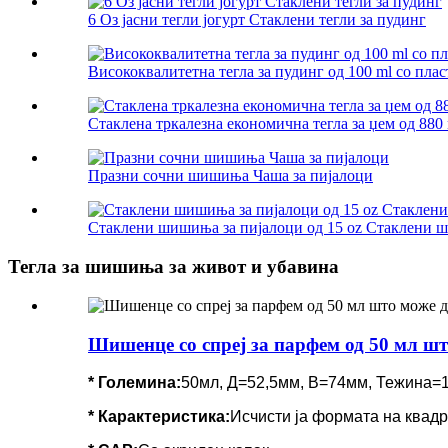
6 Оз јасни тегли јогурт Стаклени тегли за пудинг
Висококвалитетна тегла за пудинг од 100 ml со пла
Стаклена тркалезна економична тегла за џем од 880
Празни сочни шишиња Чаша за пијалоци
Стаклени шишиња за пијалоци од 15 oz Стаклени ши
Тегла за шишиња за живот и убавина
Шишенце со спреј за парфем од 50 мл шт
* Големина:
50мл, Д=52,5мм, В=74мм, Тежина=
*
Карактеристика
:
Исчисти ја формата на квадр