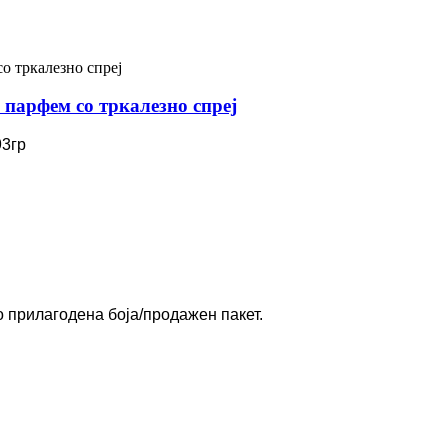
 парфем со тркалезно спреј
93гр
со прилагодена боја/продажен пакет.