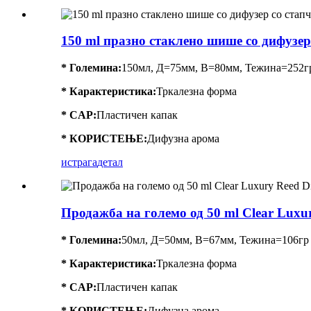
150 ml празно стаклено шише со дифузер
* Големина:
150мл, Д=75мм, В=80мм, Тежина=252г
*
Карактеристика
:
Тркалезна форма
* CAP:
Пластичен капак
* КОРИСТЕЊЕ:
Дифузна арома
истрага
детал
Продажба на големо од 50 ml Clear Luxu
* Големина:
50мл, Д=50мм, В=67мм, Тежина=106гр
*
Карактеристика
:
Тркалезна форма
* CAP:
Пластичен капак
* КОРИСТЕЊЕ:
Дифузна арома