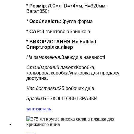
* Розмір:
700мл, D=74мм, H=320мм,
Вага=850г
*
Особливість
:
Кругла форма
* CAP:
З гвинтовою кришкою
* ВИКОРИСТАННЯ:
Be Fulfiled
Спирт,горілка,лікер
На замовлення:
Завжди в наявності
Стандартний пакет:
Коробка,
кольорова коробка/упаковка для продажу
доступна.
Час доставки:
25 робочих днів
Зразки:
БЕЗКОШТОВНІ ЗРАЗКИ
запит
деталь