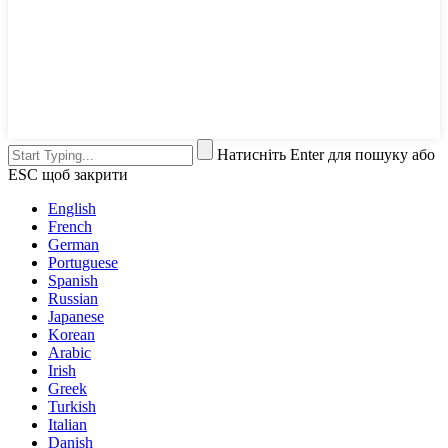
Натисніть Enter для пошуку або
ESC щоб закрити
English
French
German
Portuguese
Spanish
Russian
Japanese
Korean
Arabic
Irish
Greek
Turkish
Italian
Danish