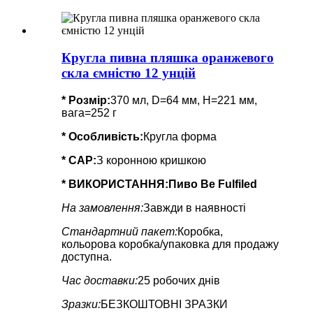
Кругла пивна пляшка оранжевого
скла ємністю 12 унцій
* Розмір:
370 мл, D=64 мм, H=221 мм,
вага=252 г
*
Особливість
:
Кругла форма
* CAP:
З коронною кришкою
* ВИКОРИСТАННЯ:
Пиво Be Fulfiled
На замовлення:
Завжди в наявності
Стандартний пакет:
Коробка,
кольорова коробка/упаковка для продажу
доступна.
Час доставки:
25 робочих днів
Зразки:
БЕЗКОШТОВНІ ЗРАЗКИ