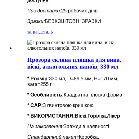
доступна.
Час доставки:
25 робочих днів
Зразки:
БЕЗКОШТОВНІ ЗРАЗКИ
запит
деталь
Прозора скляна пляшка для вина,
віскі, алкогольних напоїв, 330 мл
* Розмір:
330 мл, D=89,5 мм, H=170 мм,
вага=255 г
*
Особливість
:
Квадратна плоска форма
* CAP:
З гвинтовою кришкою
* ВИКОРИСТАННЯ:
Віскі,Горілка,Лікер
На замовлення:
Завжди в наявності
Стандартний пакет:
Коробка,