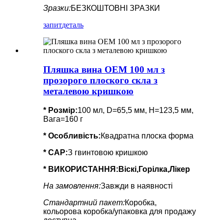
Зразки:
БЕЗКОШТОВНІ ЗРАЗКИ
запит
деталь
Пляшка вина OEM 100 мл з
прозорого плоского скла з
металевою кришкою
* Розмір:
100 мл, D=65,5 мм, H=123,5 мм,
Вага=160 г
*
Особливість
:
Квадратна плоска форма
* CAP:
З гвинтовою кришкою
* ВИКОРИСТАННЯ:
Віскі,Горілка,Лікер
На замовлення:
Завжди в наявності
Стандартний пакет:
Коробка,
кольорова коробка/упаковка для продажу