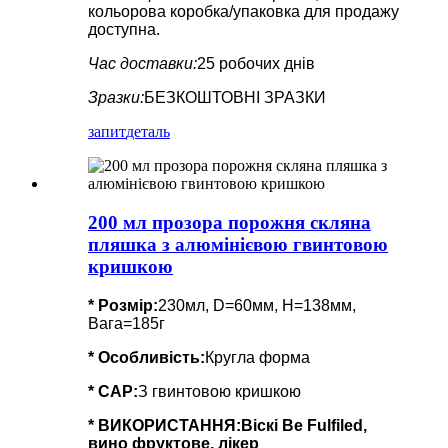
кольорова коробка/упаковка для продажу
доступна.
Час доставки:
25 робочих днів
Зразки:
БЕЗКОШТОВНІ ЗРАЗКИ
запит
деталь
200 мл прозора порожня скляна
пляшка з алюмінієвою гвинтовою
кришкою
* Розмір:
230мл, D=60мм, H=138мм,
Вага=185г
*
Особливість
:
Кругла форма
* CAP:
З гвинтовою кришкою
* ВИКОРИСТАННЯ:
Віскі Be Fulfiled,
вино фруктове, лікер