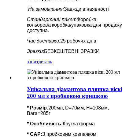
На замовлення:
Завжди в наявності
Стандартний пакет:
Коробка,
кольорова коробка/упаковка для продажу
доступна.
Час доставки:
25 робочих днів
Зразки:
БЕЗКОШТОВНІ ЗРАЗКИ
запит
деталь
Унікальна діамантова пляшка віскі
200 мл з пробковою кришкою
* Розмір:
200мл, D=70мм, H=108мм,
Вага=285г
*
Особливість
:
Кругла форма
* CAP:
З пробковим ковпачком