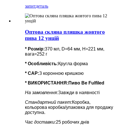
запит
деталь
Оптова скляна пляшка жовтого
пива 12 унцій
* Розмір:
370 мл, D=64 мм, H=221 мм,
вага=252 г
*
Особливість
:
Кругла форма
* CAP:
З коронною кришкою
* ВИКОРИСТАННЯ:
Пиво Be Fulfiled
На замовлення:
Завжди в наявності
Стандартний пакет:
Коробка,
кольорова коробка/упаковка для продажу
доступна.
Час доставки:
25 робочих днів