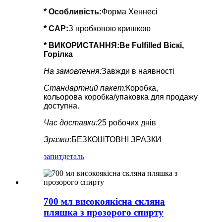
*
Особливість
:
Форма Хеннесі
* CAP:
З пробковою кришкою
* ВИКОРИСТАННЯ:
Be Fulfilled Віскі,
Горілка
На замовлення:
Завжди в наявності
Стандартний пакет:
Коробка,
кольорова коробка/упаковка для продажу
доступна.
Час доставки:
25 робочих днів
Зразки:
БЕЗКОШТОВНІ ЗРАЗКИ
запит
деталь
700 мл високоякісна скляна
пляшка з прозорого спирту