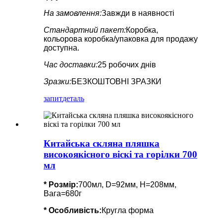
На замовлення:
Завжди в наявності
Стандартний пакет:
Коробка,
кольорова коробка/упаковка для продажу
доступна.
Час доставки:
25 робочих днів
Зразки:
БЕЗКОШТОВНІ ЗРАЗКИ
запит
деталь
Китайська скляна пляшка
високоякісного віскі та горілки 700
мл
* Розмір:
700мл, D=92мм, H=208мм,
Вага=680г
*
Особливість
:
Кругла форма