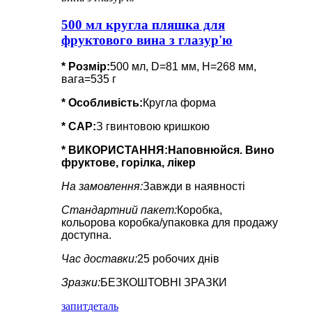
500 мл кругла пляшка для
фруктового вина з глазур'ю
* Розмір:
500 мл, D=81 мм, H=268 мм,
вага=535 г
*
Особливість
:
Кругла форма
* CAP:
З гвинтовою кришкою
* ВИКОРИСТАННЯ:
Наповнюйся. Вино
фруктове, горілка, лікер
На замовлення:
Завжди в наявності
Стандартний пакет:
Коробка,
кольорова коробка/упаковка для продажу
доступна.
Час доставки:
25 робочих днів
Зразки:
БЕЗКОШТОВНІ ЗРАЗКИ
запит
деталь