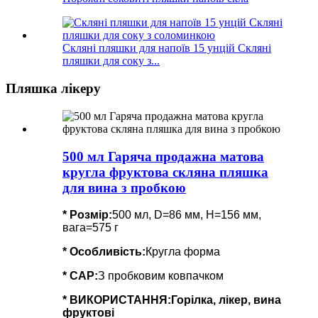
Скляні пляшки для напоїв 15 унцій Скляні
пляшки для соку з...
Пляшка лікеру
500 мл Гаряча продажна матова
кругла фруктова скляна пляшка
для вина з пробкою
* Розмір:
500 мл, D=86 мм, H=156 мм,
вага=575 г
*
Особливість
:
Кругла форма
* CAP:
З пробковим ковпачком
* ВИКОРИСТАННЯ:
Горілка, лікер, вина
фруктові