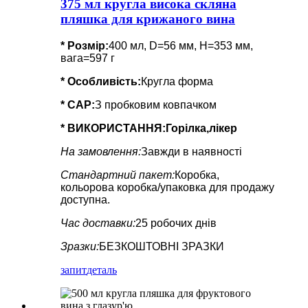
375 мл кругла висока скляна
пляшка для крижаного вина
* Розмір:
400 мл, D=56 мм, H=353 мм,
вага=597 г
*
Особливість
:
Кругла форма
* CAP:
З пробковим ковпачком
* ВИКОРИСТАННЯ:
Горілка,лікер
На замовлення:
Завжди в наявності
Стандартний пакет:
Коробка,
кольорова коробка/упаковка для продажу
доступна.
Час доставки:
25 робочих днів
Зразки:
БЕЗКОШТОВНІ ЗРАЗКИ
запит
деталь