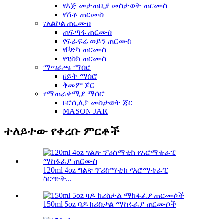
የእጅ መታጠቢያ መስታወት ጠርሙስ
የሽቶ ጠርሙስ
የአልኮል ጠርሙስ
ጠፍጣፋ ጠርሙስ
የፍራፍሬ ወይን ጠርሙስ
የቮድካ ጠርሙስ
የዊስክ ጠርሙስ
ማጣፈጫ ማሰሮ
ዘይት ማሰሮ
ቅመም ጃር
የማጠራቀሚያ ማሰሮ
ቦሮሲሊክ መስታወት ጃር
MASON JAR
ተለይተው የቀረቡ ምርቶች
120ml 4oz ግልጽ ፕሪስማቲክ የአሮማቴራፒ
ስርጭት...
150ml 5oz ባዶ ክሪስታል ማከፋፈያ ጠርሙሶች