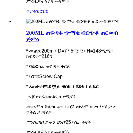
ምሳሌዎች፡
ነፃ ናሙናዎች
ጥያቄ
ዝርዝር
200ML ጠፍጣፋ ጭማቂ ብርጭቆ ጠርሙስ
ጅምላ
* መጠን:
200ml፣ D=77.5ሚሜ፣ H=148ሚሜ፣
ክብደት=216ግ
*
ባህሪ
:
ካሬ ጠፍጣፋ ቅርጽ
* ካፕ:
በScrew Cap
* አጠቃቀም፡
ይሟሉ ዊስኪ ፣ ቮድካ ፣ ሊኬር
ብጁ የተሰራ፡
ሁልጊዜ የሚገኝ
መደበኛ ጥቅል፡
ካርቶን ፣ ብጁ የቀለም ሳጥን / የሽያጭ
ጥቅል ይገኛል።
የማስረከቢያ ቀን ገደብ:
25 የስራ ቀናት
ምሳሌዎች፡
ነፃ ናሙናዎች