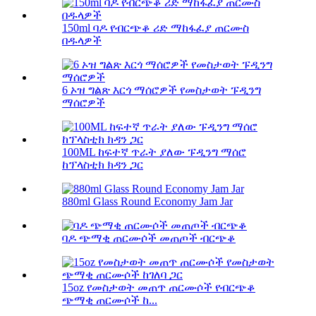
150ml ባዶ የብርጭቆ ሪድ ማከፋፈያ ጠርሙስ
በዱላዎች
6 ኦዝ ግልጽ እርጎ ማሰሮዎች የመስታወት ፑዲንግ
ማሰሮዎች
100ML ከፍተኛ ጥራት ያለው ፑዲንግ ማሰሮ
ከፕላስቲክ ክዳን ጋር
880ml Glass Round Economy Jam Jar
ባዶ ጭማቂ ጠርሙሶች መጠጦች ብርጭቆ
15oz የመስታወት መጠጥ ጠርሙሶች የብርጭቆ
ጭማቂ ጠርሙሶች ከ...