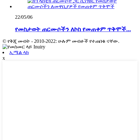
22/05/06
የመስታወት ጠርሙሶችን ለኮስ የመጠቀም ጥቅሞች...
© የቅጂ መብት - 2010-2022: ሁሉም መብቶች የተጠበቁ ናቸው.
ኢሜል ላክ
x