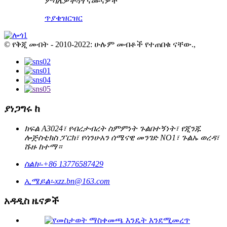
ምሳሌዎች፡
ነፃ ናሙናዎች
ጥያቄ
ዝርዝር
© የቅጂ መብት - 2010-2022: ሁሉም መብቶች የተጠበቁ ናቸው.,
ያነጋግሩ ከ
ክፍል A3024፣ የብረታብረት ስምምነት ጉልበተኝነት፣ የጂንጁ
ሎጅስቲክስ ፓርክ፣ የሳንሁአን ሰሜናዊ መንገድ NO1፣ ጉልኡ ወረዳ፣
ሹዙ ከተማ።
ስልክ፡-
+86 13776587429
ኢሜይል፡-
xzz.bn@163.com
አዳዲስ ዜናዎች