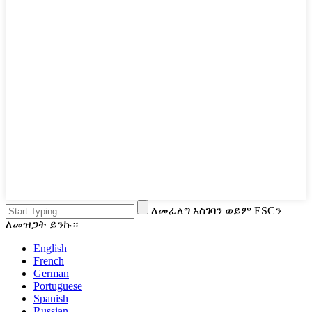
ለመፈለግ አስገባን ወይም ESCን
ለመዝጋት ይንኩ።
English
French
German
Portuguese
Spanish
Russian