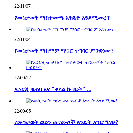
22/11/07
የመስታወት ማስቀመጫ እንዴት እንደሚመረጥ
22/11/04
የመስታወት ማከማቻ ማሰሮ ተግባር ምንድነው?
22/09/22
ኢነርጂ ቁጠባ እና "ቀላል ክብደት" ...
22/09/05
የመስታወት ወይን ጠርሙሶች እንዴት እንደሚገዙ?