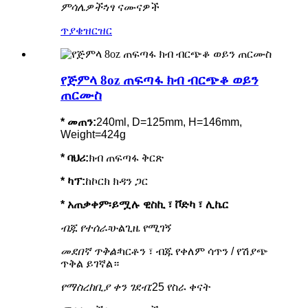
ምሳሌዎች፡
ነፃ ናሙናዎች
ጥያቄ
ዝርዝር
የጅምላ 8oz ጠፍጣፋ ክብ ብርጭቆ ወይን
ጠርሙስ
* መጠን:
240ml, D=125mm, H=146mm,
Weight=424g
*
ባህሪ
:
ክብ ጠፍጣፋ ቅርጽ
* ካፕ:
ከኮርክ ክዳን ጋር
* አጠቃቀም፡
ይሟሉ ዊስኪ ፣ ቮድካ ፣ ሊኬር
ብጁ የተሰራ፡
ሁልጊዜ የሚገኝ
መደበኛ ጥቅል፡
ካርቶን ፣ ብጁ የቀለም ሳጥን / የሽያጭ
ጥቅል ይገኛል።
የማስረከቢያ ቀን ገደብ:
25 የስራ ቀናት