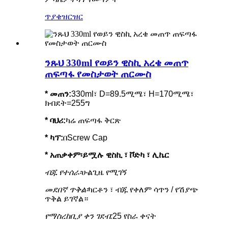
ጥያቄ
ዝርዝር
ንጹህ 330ml የወይን ዊስኪ አረቄ መጠጥ
ጠፍጣፋ የመስታወት ጠርሙስ
* መጠን:
330ml፣ D=89.5ሚሜ፣ H=170ሚሜ፣
ክብደት=255ግ
*
ባህሪ
:
ካሬ ጠፍጣፋ ቅርጽ
* ካፕ:
በScrew Cap
* አጠቃቀም፡
ይሟሉ ዊስኪ ፣ ቮድካ ፣ ሊኬር
ብጁ የተሰራ፡
ሁልጊዜ የሚገኝ
መደበኛ ጥቅል፡
ካርቶን ፣ ብጁ የቀለም ሳጥን / የሽያጭ
ጥቅል ይገኛል።
የማስረከቢያ ቀን ገደብ:
25 የስራ ቀናት