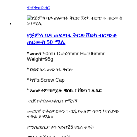
ጥያቄ
ዝርዝር
የጅምላ ባዶ ጠፍጣፋ ቅርጽ ቮድካ ብርጭቆ
ጠርሙስ 50 ሚሊ
* መጠን:
50ml፣ D=52mm፣ H=106mm፣
Weight=95g
*
ባህሪ
:
ካሬ ጠፍጣፋ ቅርጽ
* ካፕ:
በScrew Cap
* አጠቃቀም፡
ይሟሉ ዊስኪ ፣ ቮድካ ፣ ሊኬር
ብጁ የተሰራ፡
ሁልጊዜ የሚገኝ
መደበኛ ጥቅል፡
ካርቶን ፣ ብጁ የቀለም ሳጥን / የሽያጭ
ጥቅል ይገኛል።
የማስረከቢያ ቀን ገደብ:
25 የስራ ቀናት