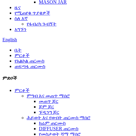
MASON JAR
ዜና
የሚጠየቁ ጥያቄዎች
ስለ እኛ
የፋብሪካ ጉብኝት
አግኙን
English
ቤት
ምርቶች
የአልኮል ጠርሙስ
ጠፍጣፋ ጠርሙስ
ምድቦች
ምርቶች
ምግብ እና መጠጥ ማሰሮ
መጠጥ ጃር
ጃም ጃር
ፑዲንግ ጃር
ሕይወት እና የውበት ጠርሙስ ማሰሮ
ክሬም ጠርሙስ
DIFFUSER ጠርሙስ
የመስታወት ሻማ ማሰሮ