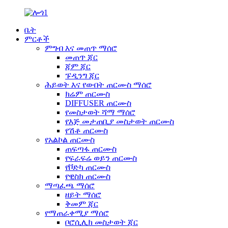
ቤት
ምርቶች
ምግብ እና መጠጥ ማሰሮ
መጠጥ ጃር
ጃም ጃር
ፑዲንግ ጃር
ሕይወት እና የውበት ጠርሙስ ማሰሮ
ክሬም ጠርሙስ
DIFFUSER ጠርሙስ
የመስታወት ሻማ ማሰሮ
የእጅ መታጠቢያ መስታወት ጠርሙስ
የሽቶ ጠርሙስ
የአልኮል ጠርሙስ
ጠፍጣፋ ጠርሙስ
የፍራፍሬ ወይን ጠርሙስ
የቮድካ ጠርሙስ
የዊስክ ጠርሙስ
ማጣፈጫ ማሰሮ
ዘይት ማሰሮ
ቅመም ጃር
የማጠራቀሚያ ማሰሮ
ቦሮሲሊክ መስታወት ጃር