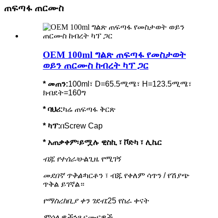
ጠፍጣፋ ጠርሙስ
OEM 100ml ግልጽ ጠፍጣፋ የመስታወት
ወይን ጠርሙስ ከብረት ካፕ ጋር
* መጠን:
100ml፣ D=65.5ሚሜ፣ H=123.5ሚሜ፣
ክብደት=160ግ
*
ባህሪ
:
ካሬ ጠፍጣፋ ቅርጽ
* ካፕ:
በScrew Cap
* አጠቃቀም፡
ይሟሉ ዊስኪ ፣ ቮድካ ፣ ሊኬር
ብጁ የተሰራ፡
ሁልጊዜ የሚገኝ
መደበኛ ጥቅል፡
ካርቶን ፣ ብጁ የቀለም ሳጥን / የሽያጭ
ጥቅል ይገኛል።
የማስረከቢያ ቀን ገደብ:
25 የስራ ቀናት
ምሳሌዎች፡
ነፃ ናሙናዎች