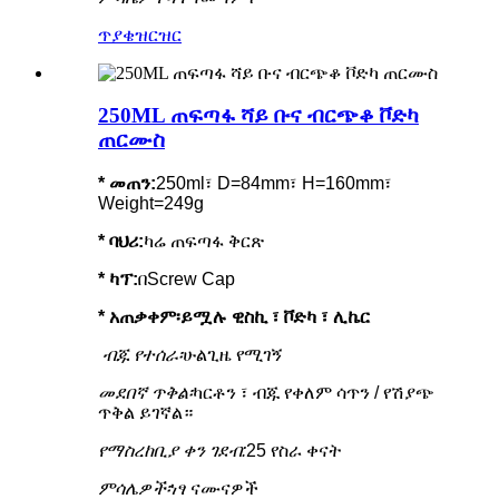
ጥያቄ
ዝርዝር
250ML ጠፍጣፋ ሻይ ቡና ብርጭቆ ቮድካ
ጠርሙስ
* መጠን:
250ml፣ D=84mm፣ H=160mm፣
Weight=249g
*
ባህሪ
:
ካሬ ጠፍጣፋ ቅርጽ
* ካፕ:
በScrew Cap
* አጠቃቀም፡
ይሟሉ ዊስኪ ፣ ቮድካ ፣ ሊኬር
ብጁ የተሰራ፡
ሁልጊዜ የሚገኝ
መደበኛ ጥቅል፡
ካርቶን ፣ ብጁ የቀለም ሳጥን / የሽያጭ
ጥቅል ይገኛል።
የማስረከቢያ ቀን ገደብ:
25 የስራ ቀናት
ምሳሌዎች፡
ነፃ ናሙናዎች