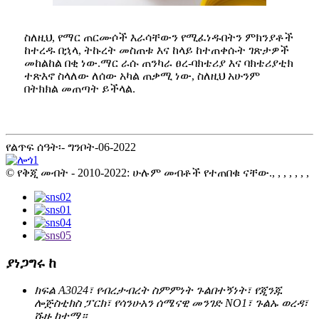
ስለዚህ, የማር ጠርሙሶች እራሳቸውን የሚፈነዱበትን ምክንያቶች
ከተረዱ በኋላ, ትኩረት መስጠቱ እና ከላይ ከተጠቀሱት ገጽታዎች
መከልከል በቂ ነው.ማር ራሱ ጠንካራ ፀረ-ባክቴሪያ እና ባክቴሪያቲክ
ተጽእኖ ስላለው ለሰው አካል ጠቃሚ ነው, ስለዚህ አሁንም
በትክክል መጠጣት ይችላል.
የልጥፍ ሰዓት፡- ግንቦት-06-2022
© የቅጂ መብት - 2010-2022: ሁሉም መብቶች የተጠበቁ ናቸው., , , , , , ,
ያነጋግሩ ከ
ክፍል A3024፣ የብረታብረት ስምምነት ጉልበተኝነት፣ የጂንጁ
ሎጅስቲክስ ፓርክ፣ የሳንሁአን ሰሜናዊ መንገድ NO1፣ ጉልኡ ወረዳ፣
ሹዙ ከተማ።