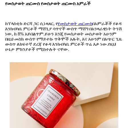
የመስታወት ጠርሙስ የመስታወት ጠርሙስ አምራች
ከፕላስቲክ ድርሻ ጋር ሲነጻጸር, የ
የመስታወት ጠርሙስ
በአምራቾች የቆዳ
እንክብካቤ ምርቶች ማሸጊያ ሳጥኖች ውስጥ ማሸግ በአንጻራዊነት ትንሽ
ነው, ከ 8% አይበልጥም.ይሁን እንጂ የመስታወት መስታወት አሁንም
በዚህ መስክ ውስጥ የማይተኩ ጥቅሞች አሉት, እና አሁንም በአጭር ጊዜ
ውስጥ ለከፍተኛ ደረጃ የቆዳ እንክብካቤ ምርቶች ጥሬ እቃ ነው.የዚህ
ሁኔታ ምክንያቶች የሚከተሉት ናቸው.