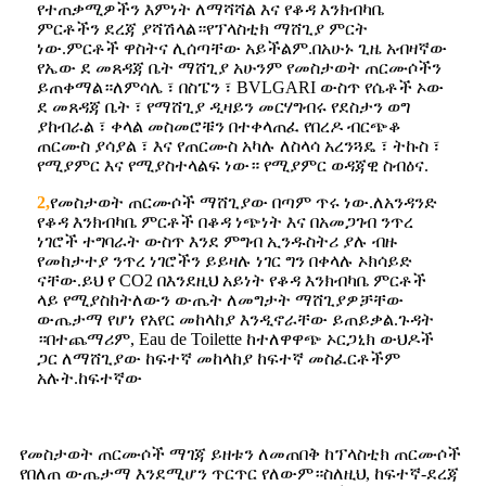
የተጠቃሚዎችን እምነት ለማሻሻል እና የቆዳ እንክብካቤ
ምርቶችን ደረጃ ያሻሽላል።የፕላስቲክ ማሸጊያ ምርት
ነው.ምርቶች ዋስትና ሊሰጣቸው አይችልም.በአሁኑ ጊዜ አብዛኛው
የኤው ደ መጸዳጃ ቤት ማሸጊያ አሁንም የመስታወት ጠርሙሶችን
ይጠቀማል።ለምሳሌ ፣ በስፔን ፣ BVLGARI ውስጥ የሴቶች ኦው
ደ መጸዳጃ ቤት ፣ የማሸጊያ ዲዛይን መርሃግብሩ የደስታን ወግ
ያከብራል ፣ ቀላል መስመሮቹን በተቀላጠፈ የበረዶ ብርጭቆ
ጠርሙስ ያሳያል ፣ እና የጠርሙስ አካሉ ለስላሳ አረንጓዴ ፣ ትኩስ ፣
የሚያምር እና የሚያስተላልፍ ነው። የሚያምር ወዳጃዊ ስብዕና.
2,
የመስታወት ጠርሙሶች ማሸጊያው በጣም ጥሩ ነው.ለአንዳንድ
የቆዳ እንክብካቤ ምርቶች በቆዳ ነጭነት እና በአመጋገብ ንጥረ
ነገሮች ተግባራት ውስጥ እንደ ምግብ ኢንዱስትሪ ያሉ ብዙ
የመከታተያ ንጥረ ነገሮችን ይይዛሉ ነገር ግን በቀላሉ ኦክሳይድ
ናቸው.ይህ የ CO2 በእንደዚህ አይነት የቆዳ እንክብካቤ ምርቶች
ላይ የሚያስከትለውን ውጤት ለመግታት ማሸጊያዎቻቸው
ውጤታማ የሆነ የአየር መከላከያ እንዲኖራቸው ይጠይቃል.ጉዳት
።በተጨማሪም, Eau de Toilette ከተለዋዋጭ ኦርጋኒክ ውህዶች
ጋር ለማሸጊያው ከፍተኛ መከላከያ ከፍተኛ መስፈርቶችም
አሉት.ከፍተኛው
የመስታወት ጠርሙሶች ማገጃ ይዘቱን ለመጠበቅ ከፕላስቲክ ጠርሙሶች
የበለጠ ውጤታማ እንደሚሆን ጥርጥር የለውም።ስለዚህ, ከፍተኛ-ደረጃ