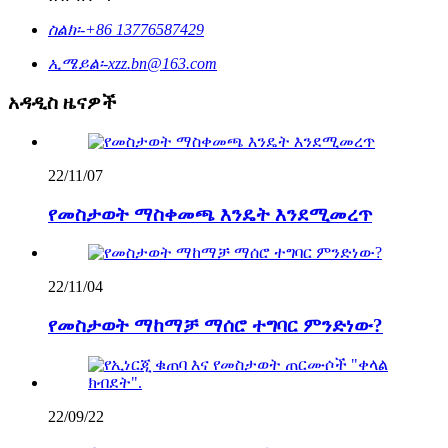
ስልክ፡-
+86 13776587429
ኢሜይል፡-
xzz.bn@163.com
አዳዲስ ዜናዎች
22/11/07
የመስታወት ማስቀመጫ እንዴት እንደሚመረጥ
22/11/04
የመስታወት ማከማቻ ማሰሮ ተግባር ምንድነው?
22/09/22