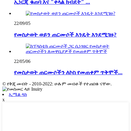
ኢነርጂ ቁጠባ እና "ቀላል ክብደት" ...
22/09/05
የመስታወት ወይን ጠርሙሶች እንዴት እንደሚገዙ?
22/05/06
የመስታወት ጠርሙሶችን ለኮስ የመጠቀም ጥቅሞች...
© የቅጂ መብት - 2010-2022: ሁሉም መብቶች የተጠበቁ ናቸው.
ኢሜል ላክ
x