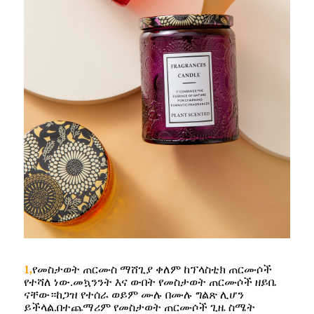
1,
የመስታወት ጠርሙስ ማሸጊያ ቀለም ከፕላስቲክ ጠርሙሶች
የተሻለ ነው.መኳንንት እና ውበት የመስታወት ጠርሙሶች ዘይቤ
ናቸው።ከጋዝ የተሰራ ወይም ሙሉ በሙሉ ግልጽ ሊሆን
ይችላል.በተጨማሪም የመስታወት ጠርሙሶች ጊዜ ስሜት