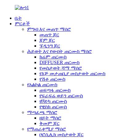
ቤት
ምርቶች
ምግብ እና መጠጥ ማሰሮ
መጠጥ ጃር
ጃም ጃር
ፑዲንግ ጃር
ሕይወት እና የውበት ጠርሙስ ማሰሮ
ክሬም ጠርሙስ
DIFFUSER ጠርሙስ
የመስታወት ሻማ ማሰሮ
የእጅ መታጠቢያ መስታወት ጠርሙስ
የሽቶ ጠርሙስ
የአልኮል ጠርሙስ
ጠፍጣፋ ጠርሙስ
የፍራፍሬ ወይን ጠርሙስ
የቮድካ ጠርሙስ
የዊስክ ጠርሙስ
ማጣፈጫ ማሰሮ
ዘይት ማሰሮ
ቅመም ጃር
የማጠራቀሚያ ማሰሮ
ቦሮሲሊክ መስታወት ጃር