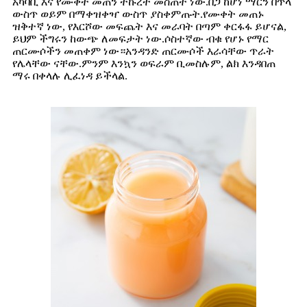
አካባቢ እና የሙቀት መጠን ትኩረት መስጠት ነው.በጋ ከሆነ ማርን በጥላ
ውስጥ ወይም በማቀዝቀዣ ውስጥ ያስቀምጡት.የሙቀት መጠኑ
ዝቅተኛ ነው, የእርሾው መፍጨት እና መራባት በጣም ቀርፋፋ ይሆናል,
ይህም ችግሩን ከውጭ ለመፍታት ነው.ሶስተኛው ብቁ የሆኑ የማር
ጠርሙሶችን መጠቀም ነው።አንዳንድ ጠርሙሶች እራሳቸው ጥራት
የሌላቸው ናቸው.ምንም እንኳን ወፍራም ቢመስሉም, ልክ እንዳበጠ
ማሩ በቀላሉ ሊፈነዳ ይችላል.