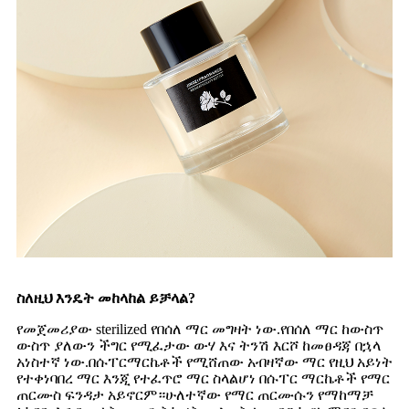
ስለዚህ እንዴት መከላከል ይቻላል?
የመጀመሪያው sterilized የበሰለ ማር መግዛት ነው.የበሰለ ማር ከውስጥ
ውስጥ ያለውን ችግር የሚፈታው ውሃ እና ትንሽ እርሾ ከመፀዳጃ በኋላ
አነስተኛ ነው.በሱፐርማርኬቶች የሚሸጠው አብዛኛው ማር የዚህ አይነት
የተቀነባበረ ማር እንጂ የተፈጥሮ ማር ስላልሆነ በሱፐር ማርኬቶች የማር
ጠርሙስ ፍንዳታ አይኖርም።ሁለተኛው የማር ጠርሙሱን የማከማቻ