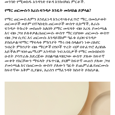
መንገድ የሚወስዱ አንዳንድ የቆዳ እንክብካቤ ምርቶች.
የማር ጠርሙሱን እራስ-ፍንዳታ እንዴት መከላከል ይቻላል?
የማር ጠርሙስ ለምን እንደፈነዳ እንረዳ።ለተፈጥሮ ማር, በመስታወት
ጠርሙሶች ወይም በፕላስቲክ ጠርሙሶች ውስጥ ቢከማች, ለራሱ
ፍንዳታ ትኩረት መስጠት አለበት.የማር መፍላት ብዙ አረፋ ያመነጫል
እና ብዙ ጋዝ ይለቀቃል.በጠርሙሱ ውስጥ ማር በያዘው ጠርሙሱ ውስጥ
ብዙ ጋዝ ሲኖር እና ጠርሙሱ እንዳይሸከም ግፊቱ ሲበዛ ፍንዳታ
ይከሰታል።የማር ማፍላቱ ምክንያት ማሩ በቂ ስላልሆነ ነው.በአየር
ንብረት ምክንያት ብዙ ማርዎች በንቦች ጥረት ብቻ በተፈጥሮ ሊበስሉ
አይችሉም።በተጨማሪም አንዳንድ ንብ አናቢዎች የማር መሰብሰብን
ዑደት ያሳጥራሉ.ከደረጃው ይበልጣል።በበጋው ውስጥ ያለው ከፍተኛ
ሙቀት የእርሾውን ማፍላት ያፋጥናል, ይህም ከፍተኛ መጠን ያለው ጋዝ
ያመነጫል እና በጠርሙሱ ውስጥ ያለውን ግፊት ይጨምራል.የጠርሙሱ
ከፍተኛው አቅም ሲያልፍ, እራስን የማፈንዳት ክስተት ይከሰታል.