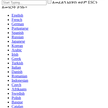
ለመፈለግ አስገባን ወይም ESCን
ለመዝጋት ይንኩ።
English
French
German
Portuguese
Spanish
Russian
Japanese
Korean
Arabic
Irish
Greek
Turkish
Italian
Danish
Romanian
Indonesian
Czech
Afrikaans
Swedish
Polish
Basque
Catalan