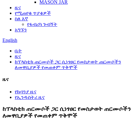
MASON JAR
ዜና
የሚጠየቁ ጥያቄዎች
ስለ እኛ
የፋብሪካ ጉብኝት
አግኙን
English
ቤት
ዜና
ከፕላስቲክ ጠርሙሶች ጋር ሲነፃፀር የመስታወት ጠርሙሶችን
ለመዋቢያዎች የመጠቀም ጥቅሞች
ዜና
የኩባንያ ዜና
የኢንዱስትሪ ዜና
ከፕላስቲክ ጠርሙሶች ጋር ሲነፃፀር የመስታወት ጠርሙሶችን
ለመዋቢያዎች የመጠቀም ጥቅሞች