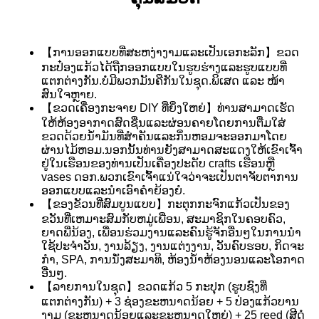
【ການອອກແບບທີ່ສະຫງ່າງາມແລະເປັນເອກະລັກ】ຂວດ
ກະປ໋ອງແກ້ວໄດ້ຖືກອອກແບບໃນຮູບຮ່າງແລະຮູບແບບທີ່
ແຕກຕ່າງກັນ.ບໍ່ມີພວກມັນຄືກັນໃນຊຸດ.ພິເສດ ແລະ ໜ້າ
ສົນໃຈຫຼາຍ.
【ຂວດເຄື່ອງກະຈາຍ DIY ທີ່ຍິ່ງໃຫຍ່】ທ່ານສາມາດເຮັດ
ໃຫ້ຫ້ອງອາກາດສົດຊື່ນແລະຜ່ອນຄາຍໂດຍການຕື່ມໃສ່
ຂວດດ້ວຍນ້ໍາມັນທີ່ສໍາຄັນແລະກິ່ນຫອມຈະອອກມາໂດຍ
ຜ່ານໄມ້ຫອມ.ນອກ​ນັ້ນ​ທ່ານ​ຍັງ​ສາ​ມາດ​ສະ​ແດງ​ໃຫ້​ເຂົາ​ເຈົ້າ​
ຢູ່​ໃນ​ເຮ​​ືອນ​ຂອງ​ທ່ານ​ເປັນ​ເຄື່ອງ​ປະ​ດັບ crafts ເຮືອນ​ຫຼື
vases ດອກ​.ພວກ​ເຂົາ​ເຈົ້າ​ແນ່​ໃຈວ່​າ​ຈະ​ເປັນ​ຕາ​ຈັບ​ຕາ​ການ​
ອອກ​ແບບ​ແລະ​ນໍາ​ເອົາ​ຄໍາ​ຍ້ອງ​ຍໍ​.
【ຂອງຂັວນທີ່ສົມບູນແບບ】ກະຕຸກກະຈົກແກ້ວເປັນຂອງ
ຂວັນທີ່ເຫມາະສົມກັບຫມູ່ເພື່ອນ, ສະມາຊິກໃນຄອບຄົວ,
ຍາດພີ່ນ້ອງ, ເພື່ອນຮ່ວມງານແລະຄົນຮູ້ຈັກອື່ນໆໃນການນໍາ
ໃຊ້ປະຈໍາວັນ, ງານລ້ຽງ, ງານແຕ່ງງານ, ວັນຄົບຮອບ, ກິດຈະ
ກໍາ, SPA, ການນັ່ງສະມາທິ, ຫ້ອງນ້ໍາຫ້ອງນອນແລະໂອກາດ
ອື່ນໆ.
【ລາຍການໃນຊຸດ】ຂວດແກ້ວ 5 ກະປຸກ (ຮູບຊົງທີ່
ແຕກຕ່າງກັນ) + 3 ຊ່ອງຂະຫນາດນ້ອຍ + 5 ປ່ອງແກ້ວບານ
ງາມ (ຂະຫນາດນ້ອຍແລະຂະຫນາດໃຫຍ່) + 25 reed (ສີດໍ