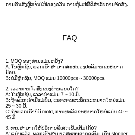
ການຂົນສົ່ງຫຼືການໃຫ້ຂອງຂວັນ.ການຫຸ້ມຫໍ່ທີ່ດີສໍາລັບການຈັດສົ່ງ.
FAQ
1. MOQ ຂອງທ່ານແມ່ນຫຍັງ?
A: ໃນຫຼັກຊັບ, ພວກເຮົາສາມາດສະຫນອງປະລິມານຂະຫນາດ
ນ້ອຍ.
B: ບໍ່ມີຫຼັກຊັບ, MOQ ແມ່ນ 10000pcs ~ 30000pcs.
2. ເວລາການຈັດສົ່ງຂອງທ່ານແນວໃດ?
A: ໃນຫຼັກຊັບ, ເວລານໍາແມ່ນ 7 ~ 10 ມື້.
B: ຖ້າພວກເຮົາມີແມ່ພິມ, ເວລາການຜະລິດຂະຫນາດໃຫຍ່ແມ່ນ
25 ~ 30 ມື້.
C: ຖ້າພວກເຮົາບໍ່ມີ mold, ການຜະລິດຂະຫນາດໃຫຍ່ແມ່ນ 40 ~
45 ມື້.
3. ທ່ານສາມາດໃຫ້ບໍລິການພິເສດເພີ່ມເຕີມໄດ້ບໍ?
A: ແມ່ນແລ້ວ, ພວກເຮົາສາມາດສະຫນອງຊຸດເຕັມ, ເຊັ່ນ stopper