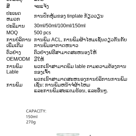
ສີ
ຈະແຈ້ງ
ປະເພດ
ການປົກຫຸ້ມຂອງ tinplate ກ້ຽວວຽນ
ຫມວກ
30ml/50ml/100ml/150ml
ປະລິມານ
MOQ
500 pcs
ການບໍລິການ
ການພິມ ACL, ການພິມຜ້າໄຫມເຊັ່ນດຽວກັນກັບ
ເພີ່ມເຕີມ
ການພິມອາກາດຫນາວ
ຕົວຢ່າງ
ຕົວຢ່າງຟຣີສາມາດສະຫນອງໃຫ້
OEM/ODM
ມີໃຫ້
ການພິມ
ພວກເຮົາສາມາດພິມ lable ຕາມຄວາມຕ້ອງການ
Lable
ຂອງເຈົ້າ
ພວກເຮົາສາມາດສະຫນອງການບໍລິການການພິມ
ການພິມ
ເຊັ່ນ: ການພິມຫນ້າຈໍຜ້າໄຫມ
ແລະການພິມສະແຕມຮ້ອນ, ແລະອື່ນໆ.