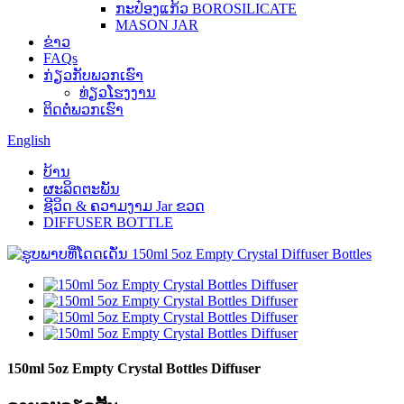
ກະປ໋ອງແກ້ວ BOROSILICATE
MASON JAR
ຂ່າວ
FAQs
ກ່ຽວ​ກັບ​ພວກ​ເຮົາ
ທ່ຽວໂຮງງານ
ຕິດ​ຕໍ່​ພວກ​ເຮົາ
English
ບ້ານ
ຜະລິດຕະພັນ
ຊີວິດ & ຄວາມງາມ Jar ຂວດ
DIFFUSER BOTTLE
150ml 5oz Empty Crystal Bottles Diffuser