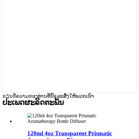
ຂຽນຂໍ້ຄວາມຂອງທ່ານທີ່ນີ້ແລະສົ່ງໃຫ້ພວກເຮົາ
ປະເພດຜະລິດຕະພັນ
120ml 4oz Transparent Prismatic