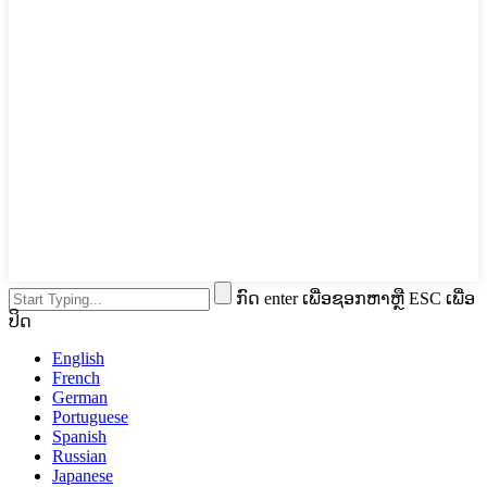
ກົດ enter ເພື່ອຊອກຫາຫຼື ESC ເພື່ອ
ປິດ
English
French
German
Portuguese
Spanish
Russian
Japanese