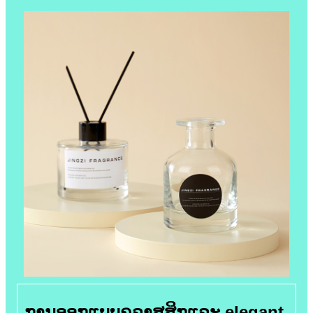
ການອອກແບບຄລາສສິກແລະ elegant