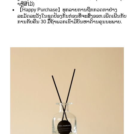
າຫຼືສີໄມ້)
【Happy Purchase】ທຸກລາຍການຖືກກວດກາຢ່າງ
ລະມັດລະວັງໃນຊຸດປ້ອງກັນກ່ອນທີ່ຈະສົ່ງອອກ.ເພີດເພີນກັບ
ການກັບຄືນ 30 ມື້ຖ້າພວກເຂົາມີບັນຫາດ້ານຄຸນນະພາບ.