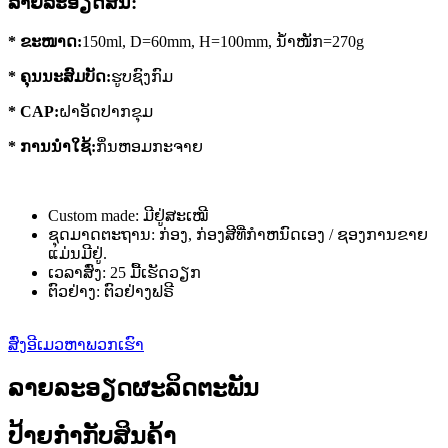
ລາຍ​ລະ​ອຽດ​ສັ້ນ​:
* ຂະໜາດ:
150ml, D=60mm, H=100mm, ນໍ້າໜັກ=270g
*
ຄຸນ​ນະ​ສົມ​ບັດ
:
ຮູບຊົງກົມ
* CAP:
ຝາອັດປາກຂຸມ
* ການ​ນໍາ​ໃຊ້​:
ກິ່ນຫອມກະຈາຍ
Custom made: ມີຢູ່ສະເໝີ
ຊຸດມາດຕະຖານ: ກ່ອງ, ກ່ອງສີທີ່ກໍາຫນົດເອງ / ຊອງການຂາຍ
ແມ່ນມີຢູ່.
ເວລາສົ່ງ: 25 ມື້ເຮັດວຽກ
ຕົວຢ່າງ: ຕົວຢ່າງຟຣີ
ສົ່ງອີເມວຫາພວກເຮົາ
ລາຍລະອຽດຜະລິດຕະພັນ
ປ້າຍກຳກັບສິນຄ້າ