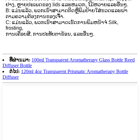
ຢາງ, ຫຼາຍປະເພດຂອງ lids ແລະຫມວກ, ໄມ້ຫວາຍແລະອື່ນໆ.
B: ແມ່ນແລ້ວ, ພວກເຮົາສາມາດຕິດຫຼືພິມປ້າຍໃສ່ຂວດແລະຝາ
ຕາມຄວາມຕ້ອງການຂອງເຈົ້າ.
C: ແມ່ນແລ້ວ, ພວກເຮົາສາມາດເຮັດການພິມຫນ້າຈໍ Silk,
frosting,
ການເຄືອບສີ, ການປະທັບຕາຮ້ອນ, ແລະອື່ນໆ.
ທີ່ຜ່ານມາ:
100ml Transparent Aromatherapy Glass Bottle Reed
Diffuser Bottle
ຕໍ່ໄປ:
120ml 4oz Transparent Prismatic Aromatherapy Bottle
Diffuser