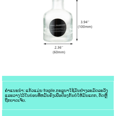
ຄໍາແນະນໍາ: ແກ້ວແມ່ນ fragile.ກະລຸນາໃຊ້ມັນຢ່າງລະມັດລະວັງ
ແລະວາງໄວ້ໃນບ່ອນທີ່ຫມັ້ນຄົງເພື່ອປ້ອງກັນບໍ່ໃຫ້ມັນແຕກ, ຕັດຫຼື
ຖືກບາດເຈັບ.