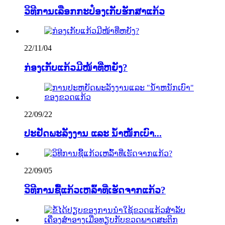
ວິທີການເລືອກກະປ໋ອງເກັບຮັກສາແກ້ວ
22/11/04
ກ່ອງ​ເກັບ​ແກ້ວ​ມີ​ໜ້າ​ທີ່​ຫຍັງ?
22/09/22
ປະຢັດພະລັງງານ ແລະ ນ້ຳໜັກເບົາ...
22/09/05
ວິທີການຊື້ແກ້ວເຫລົ້າທີ່ເຮັດຈາກແກ້ວ?