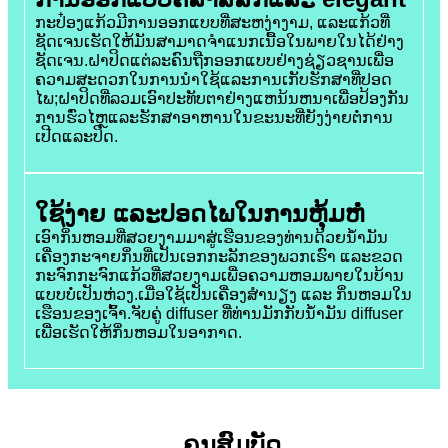
ກະປ໋ອງແກ້ວມີການອອກແບບທີ່ສະຫງ່າງາມ, ແລະແກ້ວທີ່
ຊັດເຈນເຮັດໃຫ້ມັນສາມາດຈໍາແນກເນື້ອໃນພາຍໃນໄດ້ຢ່າງ
ຊັດເຈນ.ຝາປິດແຕ່ລະຄົນຖືກອອກແບບຢ່າງຊ່ຽວຊານເພື່ອ
ຄວາມສະດວກໃນການນໍາໃຊ້ແລະການເກັບຮັກສາທີ່ປອດ
ໄພ;ຝາປິດທີ່ລວມເອົາປະທັບຕາຢ່າງແຫນ້ນຫນາເພື່ອປ້ອງກັນ
ການຮົ່ວໄຫຼແລະຮັກສາອາຫານໃນຂະນະທີ່ຍັງງ່າຍຕໍ່ການ
ເປີດແລະປິດ.
ໃຊ້ງ່າຍ ແລະປອດໄພໃນການຫຸ້ມຫໍ່
ເອົາກິ່ນຫອມທີ່ສວຍງາມມາສູ່ເຮືອນຂອງທ່ານດ້ວຍນ້ຳມັນ
ເຄື່ອງກະຈາຍກິ່ນທີ່ເປັນເອກກະລັກຂອງພວກເຮົາ ແລະຂວດ
ກະຈົກກະຈົກແກ້ວທີ່ສວຍງາມເພື່ອຄວາມຫອມພາຍໃນບ້ານ
ແບບບໍ່ເປັນຫ່ວງ.ເມື່ອໃຊ້ເປັນເຄື່ອງສຳນຽງ ແລະ ກິ່ນຫອມໃນ
ເຮືອນຂອງເຈົ້າ.ຈັບຄູ່ diffuser ທີ່ທ່ານມັກກັບນ້ໍາມັນ diffuser
ເພື່ອເຮັດໃຫ້ກິ່ນຫອມໃນອາກາດ.
ຄຸນສົມບັດ