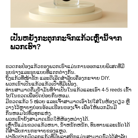
ເປັນຫຍັງກະຕຸກກະຈົກແກ້ວເຫຼົ່ານີ້ຈາກ
ພວກເຮົາ?
ຂວດກະປ໋ອງແກ້ວຂອງພວກເຮົາແມ່ນການອອກແບບພິເສດທີ່ມີ
ຮູບຮ່າງແລະຮູບແບບທີ່ແຕກຕ່າງກັນ.
ຖັງແກ້ວທີ່ໜ້າຮັກ ແລະດີເລີດສຳລັບເຄື່ອງກະຈາຍ DIY.
ພວກເຂົາເປັນແກ້ວແກ້ວເປົ່າທີ່ມີເຟືອງ.
ທ່ານສາມາດຕື່ມນ້ໍາມັນທີ່ຈໍາເປັນໃນແກ້ວແລະເອົາ 4-5 reeds ເຂົ້າ
ໄປໃນຂວດເພື່ອປົດປ່ອຍກິ່ນຫອມ.
ມີຂວດແກ້ວ 5 ໜ່ວຍ ແລະເຈົ້າສາມາດເອົາໄປໃສ່ໃນຫ້ອງດຽວ ຫຼື
ວາງໄວ້ຫຼາຍໆບ່ອນອ້ອມເຮືອນຂອງເຈົ້າ ເພື່ອໃຫ້ພວກມັນມີ
ກິ່ນຫອມໄປທົ່ວທຸກແຫ່ງ.
ພວກເຂົາຍັງສາມາດເຮັດໃຫ້ຫ້ອງຫວ່າງໄດ້.
ເຫຼົ່ານີ້ແມ່ນຂວດແກ້ວຫນາ, ນ້ໍາຫນັກຫນັກ, ທົນທານແລະເຮັດໄດ້
ດີສໍາລັບການກະຈາຍຂອງແຫຼວ.
ຝາອັດປາກມົດລູກແກ້ວທີ່ມີພລາສຕິກແມ່ນສາມາດຮົ່ວໄດ້ສໍາລັບ