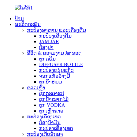
ບ້ານ
ຜະລິດຕະພັນ
ກະປ໋ອງອາຫານ ແລະເຄື່ອງດື່ມ
ກະປ໋ອງເຄື່ອງດື່ມ
JAM JAR
ປ໋ອງປາ
ຊີວິດ & ຄວາມງາມ Jar ຂວດ
ຕຸກຄຣີມ
DIFFUSER BOTTLE
ກະປ໋ອງທຽນແກ້ວ
ຈອກແກ້ວລ້າງມື
ຕຸກນ້ຳຫອມ
ຂວດເຫຼົ້າ
ຕຸກກະຕາແປ
ຕຸກນ້ຳໝາກໄມ້
ຕຸກ VODKA
ຕຸກເຫຼົ້າຂາວ
ກະປ໋ອງເຄື່ອງເທດ
ປ໋ອງນ້ຳມັນ
ກະປ໋ອງເຄື່ອງເທດ
ກະປ໋ອງເກັບຮັກສາ