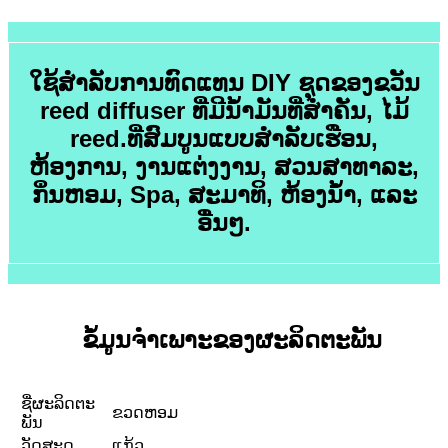
ໃຊ້ສໍາລັບການທົດແທນ DIY ຊຸດຂອງຂວັນ
reed diffuser ທີ່ມີນ້ໍາມັນທີ່ສໍາຄັນ, ໄມ້
reed.ທີ່ສົມບູນແບບສໍາລັບເຮືອນ,
ຫ້ອງການ, ງານແຕ່ງງານ, ສວນສາທາລະ,
ກິ່ນຫອມ, Spa, ສະມາທິ, ຫ້ອງນ້ໍາ, ແລະ
ອື່ນໆ.
ຂໍ້ມູນຈໍາເພາະຂອງຜະລິດຕະພັນ
ຊື່​ຜະ​ລິດ​ຕະ​
ຂວດຫອມ
ພັນ
ວັດສະດຸ
ແກ້ວ