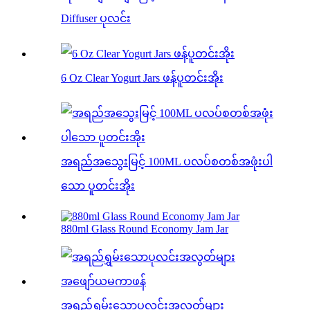
Diffuser ပုလင်း
6 Oz Clear Yogurt Jars ဖန်ပူတင်းအိုး
အရည်အသွေးမြင့် 100ML ပလပ်စတစ်အဖုံးပါ
သော ပူတင်းအိုး
880ml Glass Round Economy Jam Jar
အရည်ရွှမ်းသောပုလင်းအလွတ်များ