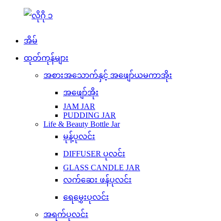
အိမ်
ထုတ်ကုန်များ
အစားအသောက်နှင့် အဖျော်ယမကာအိုး
အဖျော်အိုး
JAM JAR
PUDDING JAR
Life & Beauty Bottle Jar
မုန့်ပုလင်း
DIFFUSER ပုလင်း
GLASS CANDLE JAR
လက်ဆေး ဖန်ပုလင်း
ရေမွှေးပုလင်း
အရက်ပုလင်း