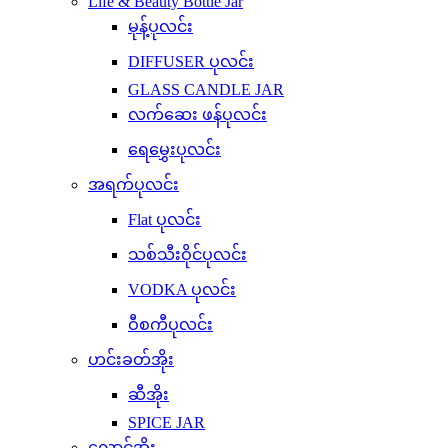
Life & Beauty Bottle Jar
မုန့်ပုလင်း
DIFFUSER ပုလင်း
GLASS CANDLE JAR
လက်ဆေး ဖန်ပုလင်း
ရေမွှေးပုလင်း
အရက်ပုလင်း
Flat ပုလင်း
သစ်သီးဝိုင်ပုလင်း
VODKA ပုလင်း
ဝီစကီပုလင်း
ဟင်းခတ်အိုး
ဆီအိုး
SPICE JAR
လှောင်အိုး