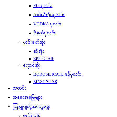
Flat ပုလင်း
သစ်သီးဝိုင်ပုလင်း
VODKA ပုလင်း
ဝီစကီပုလင်း
ဟင်းခတ်အိုး
ဆီအိုး
SPICE JAR
လှောင်အိုး
BOROSILICATE ဖန်ပုလင်း
MASON JAR
သတင်း
အမေးအဖြေများ
ကြှနျုပျတို့အကွောငျး
စက်ရုံခရီး