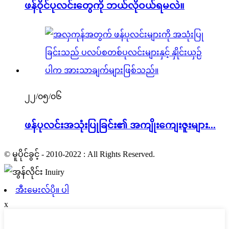
ဖန်ဝိုင်ပုလင်းတွေကို ဘယ်လိုဝယ်ရမလဲ။
၂၂/၀၅/၀၆
ဖန်ပုလင်းအသုံးပြုခြင်း၏ အကျိုးကျေးဇူးများ...
© မူပိုင်ခွင့် - 2010-2022 : All Rights Reserved.
အီးမေးလ်ပို။ ပါ
x