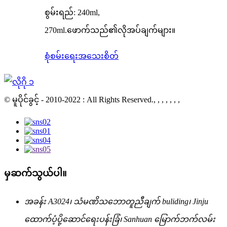
စွမ်းရည်: 240ml,
270ml.ဖောက်သည်၏လိုအပ်ချက်များ။
စုံစမ်းရေး
အသေးစိတ်
© မူပိုင်ခွင့် - 2010-2022 : All Rights Reserved., , , , , , ,
မှဆက်သွယ်ပါ။
အခန်း A3024၊ သံမဏိသဘောတူညီချက် buliding၊ Jinju
ထောက်ပံ့ပို့ဆောင်ရေးပန်းခြံ၊ Sanhuan မြောက်ဘက်လမ်း