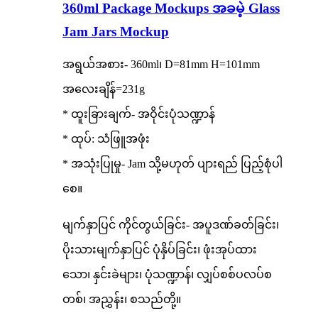
360ml Package Mockups အခမဲ့ Glass
Jam Jars Mockup
အရွယ်အစား- 360ml၊ D=81mm H=101mm
အလေးချိန်=231g
* ထူးခြားချက်- အဝိုင်းပုံသဏ္ဍာန်
* ထုပ်: သံဖြူအဖုံး
* အသုံးပြုမှု- Jam သို့မဟုတ် ပျားရည် ပြည့်စုံပါ
စေ။
မျက်နှာပြင် ကိုင်တွယ်ခြင်း- အပူဒဏ်ခတ်ခြင်း၊
ပိုးသားမျက်နှာပြင် ပုံနှိပ်ခြင်း၊ ဖုံးအုပ်ထား
သော၊ နှင်းခဲများ၊ ပုံသဏ္ဍာန်၊ လျှပ်စစ်ပလပ်စ
တစ်၊ အညွှန်း၊ စသည်တို့။