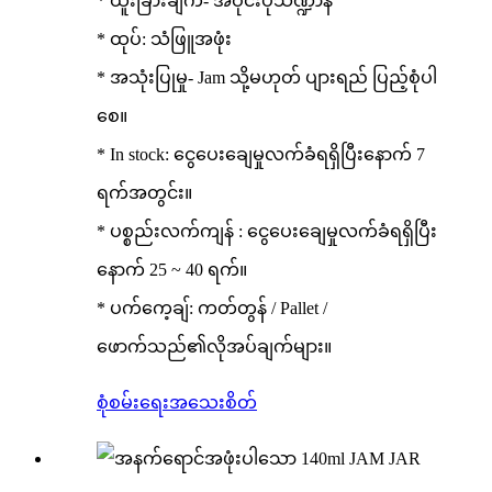
* ထူးခြားချက်- အဝိုင်းပုံသဏ္ဍာန်
* ထုပ်: သံဖြူအဖုံး
* အသုံးပြုမှု- Jam သို့မဟုတ် ပျားရည် ပြည့်စုံပါ
စေ။
* In stock: ငွေပေးချေမှုလက်ခံရရှိပြီးနောက် 7
ရက်အတွင်း။
* ပစ္စည်းလက်ကျန် : ငွေပေးချေမှုလက်ခံရရှိပြီး
နောက် 25 ~ 40 ရက်။
* ပက်ကေ့ချ်: ကတ်တွန် / Pallet /
ဖောက်သည်၏လိုအပ်ချက်များ။
စုံစမ်းရေး
အသေးစိတ်