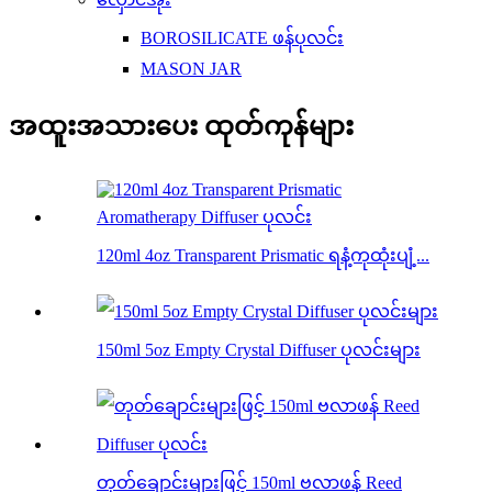
BOROSILICATE ဖန်ပုလင်း
MASON JAR
အထူးအသားပေး ထုတ်ကုန်များ
120ml 4oz Transparent Prismatic ရနံ့ကုထုံးပျံ့...
150ml 5oz Empty Crystal Diffuser ပုလင်းများ
တုတ်ချောင်းများဖြင့် 150ml ဗလာဖန် Reed