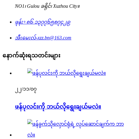
NO1၊ Gulou ခရိုင်၊ Xuzhou City။
ဖုန်း
+၈၆ ၁၃၇၇၆၅၈၇၄၂၉
အီးမေးလ်-
xzz.bn@163.com
နောက်ဆုံးရသတင်းများ
၂၂/၁၁/၀၇
ဖန်ပုလင်းကို ဘယ်လိုရွေးချယ်မလဲ။