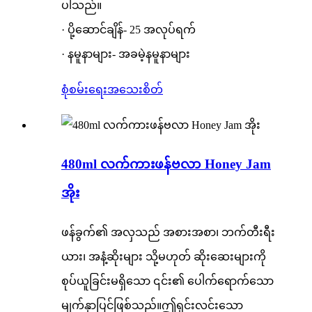
ပါသည်။
· ပို့ဆောင်ချိန်- 25 အလုပ်ရက်
· နမူနာများ- အခမဲ့နမူနာများ
စုံစမ်းရေး
အသေးစိတ်
480ml လက်ကားဖန်ဗလာ Honey Jam
အိုး
ဖန်ခွက်၏ အလှသည် အစားအစာ၊ ဘက်တီးရီး
ယား၊ အနံ့ဆိုးများ သို့မဟုတ် ဆိုးဆေးများကို
စုပ်ယူခြင်းမရှိသော ၎င်း၏ ပေါက်ရောက်သော
မျက်နှာပြင်ဖြစ်သည်။ဤရှင်းလင်းသော