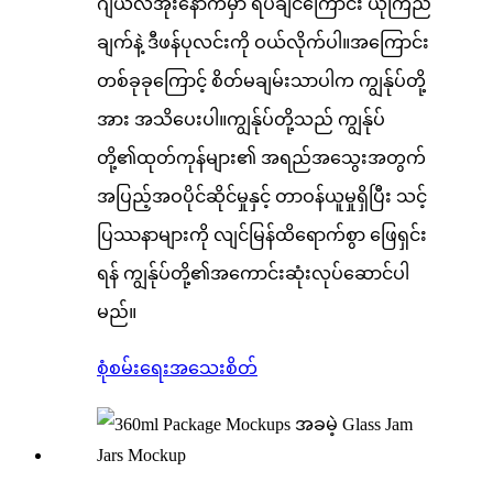
ဂျယ်လီအိုးနောက်မှာ ရပ်ချင်ကြောင်း ယုံကြည်
ချက်နဲ့ ဒီဖန်ပုလင်းကို ဝယ်လိုက်ပါ။အကြောင်း
တစ်ခုခုကြောင့် စိတ်မချမ်းသာပါက ကျွန်ုပ်တို့
အား အသိပေးပါ။ကျွန်ုပ်တို့သည် ကျွန်ုပ်
တို့၏ထုတ်ကုန်များ၏ အရည်အသွေးအတွက်
အပြည့်အဝပိုင်ဆိုင်မှုနှင့် တာဝန်ယူမှုရှိပြီး သင့်
ပြဿနာများကို လျင်မြန်ထိရောက်စွာ ဖြေရှင်း
ရန် ကျွန်ုပ်တို့၏အကောင်းဆုံးလုပ်ဆောင်ပါ
မည်။
စုံစမ်းရေး
အသေးစိတ်