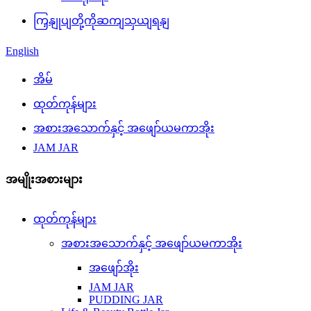
ကြှနျုပျတို့ကိုဆကျသှယျရနျ
English
အိမ်
ထုတ်ကုန်များ
အစားအသောက်နှင့် အဖျော်ယမကာအိုး
JAM JAR
အမျိုးအစားများ
ထုတ်ကုန်များ
အစားအသောက်နှင့် အဖျော်ယမကာအိုး
အဖျော်အိုး
JAM JAR
PUDDING JAR