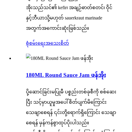
အိုးသည်သင်၏ kefir၊ အချဉ်ဓာတ်စတင်၊ ဝိုင်
နှင့်ဘီယာသို့မဟုတ် sauerkraut marinade
အတွက်အကောင်းဆုံးဖြစ်သည်။
စုံစမ်းရေး
အသေးစိတ်
180ML Round Sauce Jam ဖန်အိုး
ပို့ဆောင်ခြင်းမပြုမီ ပစ္စည်းတစ်ခုစီကို စစ်ဆေး
ပြီး သင့်မှာယူမှုအပေါ် စိတ်ပျက်မိကြောင်း
သေချာစေရန် ၎င်းတို့ရောက်ရှိကြောင်း သေချာ
စေရန် မှန်ကန်စွာထုပ်ပိုးပါသည်။