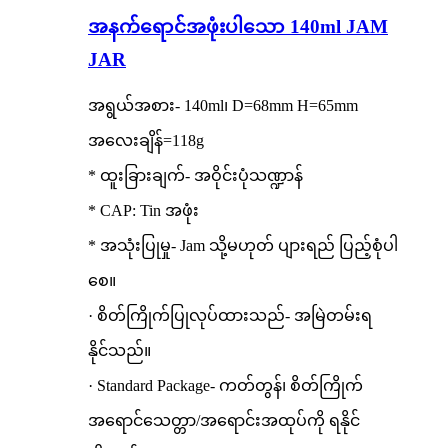
အနက်ရောင်အဖုံးပါသော 140ml JAM
JAR
အရွယ်အစား- 140ml၊ D=68mm H=65mm
အလေးချိန်=118g
* ထူးခြားချက်- အဝိုင်းပုံသဏ္ဍာန်
* CAP: Tin အဖုံး
* အသုံးပြုမှု- Jam သို့မဟုတ် ပျားရည် ပြည့်စုံပါ
စေ။
· စိတ်ကြိုက်ပြုလုပ်ထားသည်- အမြဲတမ်းရ
နိုင်သည်။
· Standard Package- ကတ်တွန်၊ စိတ်ကြိုက်
အရောင်သေတ္တာ/အရောင်းအထုပ်ကို ရနိုင်