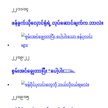
၂၂/၁၁/၀၄
ဖန်ခွက်သိုလှောင်ရုံရဲ့ လုပ်ဆောင်ချက်က ဘာလဲ။
၂၂/၀၉/၂၂
စွမ်းအင်ချွေတာပြီး “ပေါ့ပါးသော̶...
၂၂/၀၉/၀၅