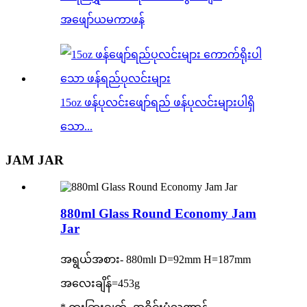
အဖျော်ယမကာဖန်
15oz ဖန်ပုလင်းဖျော်ရည် ဖန်ပုလင်းများပါရှိ
သော...
JAM JAR
880ml Glass Round Economy Jam
Jar
အရွယ်အစား- 880ml၊ D=92mm H=187mm
အလေးချိန်=453g