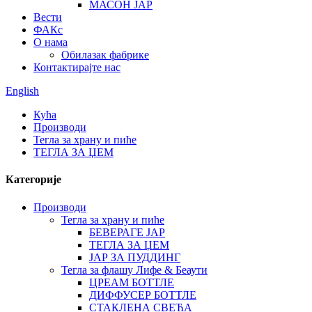
МАСОН ЈАР
Вести
ФАКс
О нама
Обилазак фабрике
Контактирајте нас
English
Кућа
Производи
Тегла за храну и пиће
ТЕГЛА ЗА ЏЕМ
Категорије
Производи
Тегла за храну и пиће
БЕВЕРАГЕ ЈАР
ТЕГЛА ЗА ЏЕМ
ЈАР ЗА ПУДДИНГ
Тегла за флашу Лифе & Беаути
ЦРЕАМ БОТТЛЕ
ДИФФУСЕР БОТТЛЕ
СТАКЛЕНА СВЕЋА