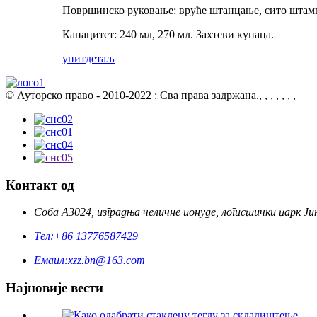
Површинско руковање: вруће штанцање, сито штампа,
Капацитет: 240 мл, 270 мл. Захтеви купаца.
упит
детаљ
© Ауторско право - 2010-2022 : Сва права задржана., , , , , , ,
Контакт од
Соба А3024, изградња челичне понуде, логистички парк Јињ
Тел:
+86 13776587429
Емаил:
xzz.bn@163.com
Најновије вести