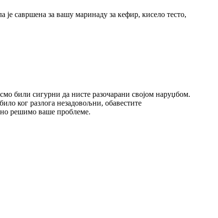
а је савршена за вашу маринаду за кефир, кисело тесто,
исмо били сигурни да нисте разочарани својом наруџбом.
 било ког разлога незадовољни, обавестите
асно решимо ваше проблеме.