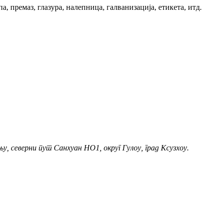
 премаз, глазура, налепница, галванизација, етикета, итд.
у, северни пут Санхуан НО1, округ Гулоу, град Ксузхоу.