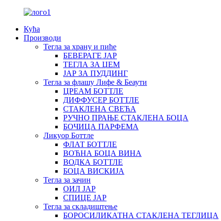
Кућа
Производи
Тегла за храну и пиће
БЕВЕРАГЕ ЈАР
ТЕГЛА ЗА ЏЕМ
ЈАР ЗА ПУДДИНГ
Тегла за флашу Лифе & Беаути
ЦРЕАМ БОТТЛЕ
ДИФФУСЕР БОТТЛЕ
СТАКЛЕНА СВЕЋА
РУЧНО ПРАЊЕ СТАКЛЕНА БОЦА
БОЧИЦА ПАРФЕМА
Ликуор Боттле
ФЛАТ БОТТЛЕ
ВОЋНА БОЦА ВИНА
ВОДКА БОТТЛЕ
БОЦА ВИСКИЈА
Тегла за зачин
ОИЛ ЈАР
СПИЦЕ ЈАР
Тегла за складиштење
БОРОСИЛИКАТНА СТАКЛЕНА ТЕГЛИЦА