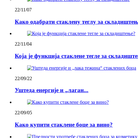
22/11/07
Како одабрати стаклену теглу за складиштењ
22/11/04
Која је функција стаклене тегле за складишт
22/09/22
Уштеда енергије и „лаган...
22/09/05
Како купити стаклене боце за вино?