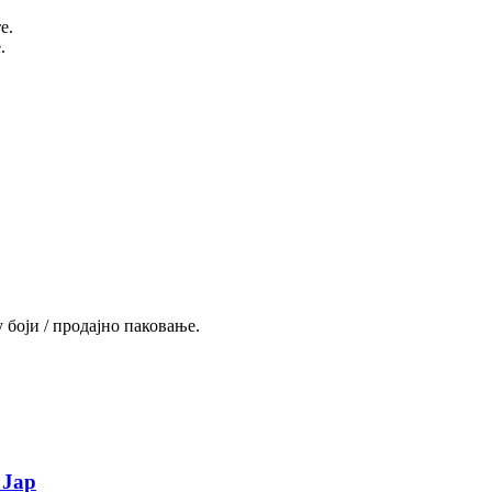
е.
.
 боји / продајно паковање.
 Јар