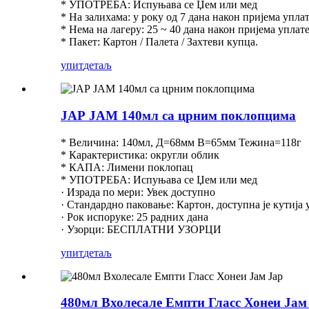
* УПОТРЕБА: Испуњава се Џем или мед
* На залихама: у року од 7 дана након пријема уплат
* Нема на лагеру: 25 ~ 40 дана након пријема уплате
* Пакет: Картон / Палета / Захтеви купца.
упит
детаљ
ЈАР ЈАМ 140мл са црним поклопцима
* Величина: 140мл, Д=68мм В=65мм Тежина=118г
* Карактеристика: округли облик
* КАПА: Лимени поклопац
* УПОТРЕБА: Испуњава се Џем или мед
· Израда по мери: Увек доступно
· Стандардно паковање: Картон, доступна је кутија у
· Рок испоруке: 25 радних дана
· Узорци: БЕСПЛАТНИ УЗОРЦИ
упит
детаљ
480мл Вхолесале Емпти Гласс Хонеи Јам