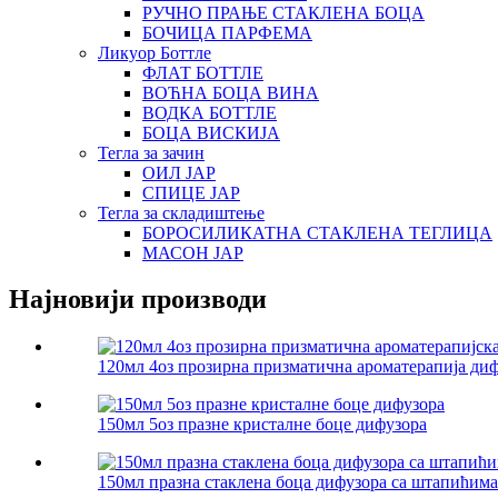
РУЧНО ПРАЊЕ СТАКЛЕНА БОЦА
БОЧИЦА ПАРФЕМА
Ликуор Боттле
ФЛАТ БОТТЛЕ
ВОЋНА БОЦА ВИНА
ВОДКА БОТТЛЕ
БОЦА ВИСКИЈА
Тегла за зачин
ОИЛ ЈАР
СПИЦЕ ЈАР
Тегла за складиштење
БОРОСИЛИКАТНА СТАКЛЕНА ТЕГЛИЦА
МАСОН ЈАР
Најновији производи
120мл 4оз прозирна призматична ароматерапија дифу
150мл 5оз празне кристалне боце дифузора
150мл празна стаклена боца дифузора са штапићима