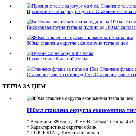
Прозирне тегле за јогурт од 6 оз. Стаклене тегле за 
Висококвалитетна тегла за пудинг од 100 мл са пл
880мл стаклена округла економична тегла за џем
Празне сочне боце пића чаша
Стаклене флаше за пиће од 15оз Стаклене флаше за с
ТЕГЛА ЗА ЏЕМ
880мл стаклена округла економична тегл
* Величина: 880мл, Д=92мм В=187мм Тежина=453г
* Карактеристика: округли облик
* ПОКЛОПАЦ: Лимени поклопац