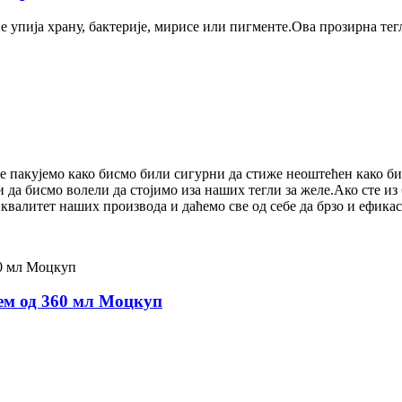
е упија храну, бактерије, мирисе или пигменте.Ова прозирна тегл
је пакујемо како бисмо били сигурни да стиже неоштећен како б
 да бисмо волели да стојимо иза наших тегли за желе.Ако сте из
квалитет наших производа и даћемо све од себе да брзо и ефик
џем од 360 мл Моцкуп