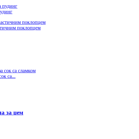
пудинг
астичним поклопцем
ок са...
а за џем