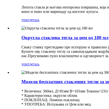
Лепота стакла је његова непорозна површина, која н
вино и пиво или маринаду од киселог купуса.
упит
детаљ
Округла стаклена тегла за џем од 180 мл
Сваку ставку прегледамо пре испоруке и правилно 
Купите ову стаклену теглу са самопоуздањем знајући
нас.Преузимамо пуно власништво и одговорност за 
упит
детаљ
Модели бесплатних стаклених тегли за 
* Величина: 360мл, Д=81мм В=101мм Тежина=231г
* Карактеристика: округли облик
* ПОКЛОПАЦ: Лимени поклопац
* УПОТРЕБА: Испуњава се Џем или мед